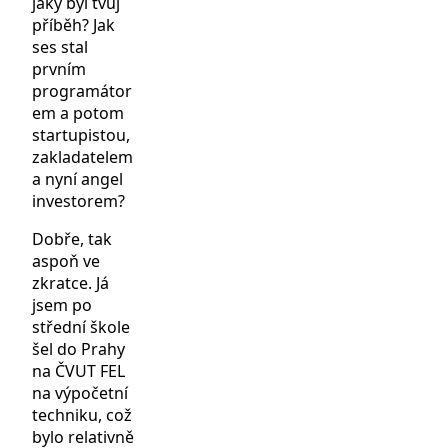
jaký byl tvůj
příběh? Jak
ses stal
prvním
programátor
em a potom
startupistou,
zakladatelem
a nyní angel
investorem?
Dobře, tak
aspoň ve
zkratce. Já
jsem po
střední škole
šel do Prahy
na ČVUT FEL
na výpočetní
techniku, což
bylo relativně