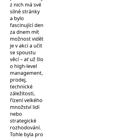
z nich má své
silné stránky
a bylo
fascinující den
za dnem mít
možnost vidět
je v akci a učit
se spoustu
věcí – ať už šlo
o high-level
management,
prodej,
technické
záležitosti,
řízení velkého
množství lidí
nebo
strategické
rozhodování.
Tohle byla pro