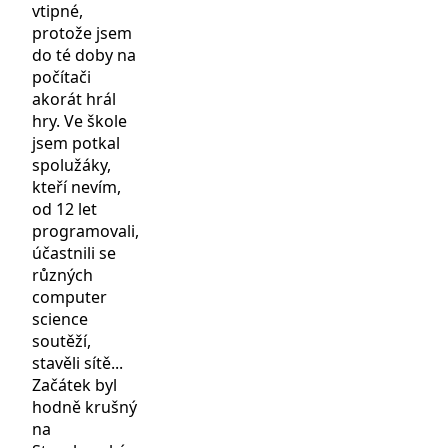
vtipné,
protože jsem
do té doby na
počítači
akorát hrál
hry. Ve škole
jsem potkal
spolužáky,
kteří nevím,
od 12 let
programovali,
účastnili se
různých
computer
science
soutěží,
stavěli sítě...
Začátek byl
hodně krušný
na