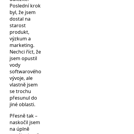
Poslední krok
byl, že jsem
dostal na
starost
produkt,
výzkum a
marketing.
Nechci říct, že
jsem opustil
vody
softwarového
vývoje, ale
vlastně jsem
se trochu
přesunul do
jiné oblasti.
Přesně tak –
naskočil jsem
na úplně