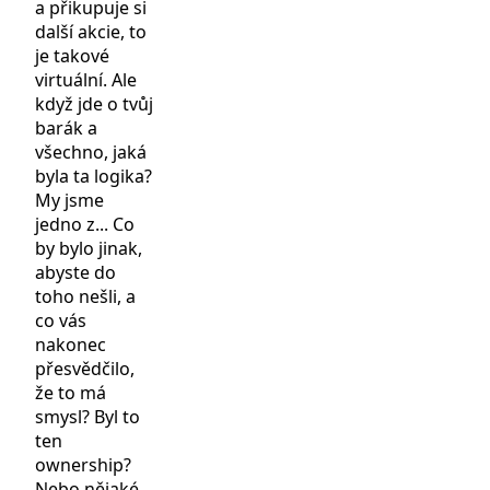
a přikupuje si
další akcie, to
je takové
virtuální. Ale
když jde o tvůj
barák a
všechno, jaká
byla ta logika?
My jsme
jedno z... Co
by bylo jinak,
abyste do
toho nešli, a
co vás
nakonec
přesvědčilo,
že to má
smysl? Byl to
ten
ownership?
Nebo nějaké