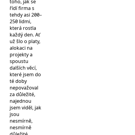
toho, jak se
řídí firma s
tehdy asi 200–
250 lidmi,
která rostla
každý den. Ať
už šlo o platy,
alokaci na
projekty a
spoustu
dalších věcí,
které jsem do
té doby
nepovažoval
za důležité,
najednou
jsem viděl, jak
jsou
nesmírně,
nesmírně
důležité.