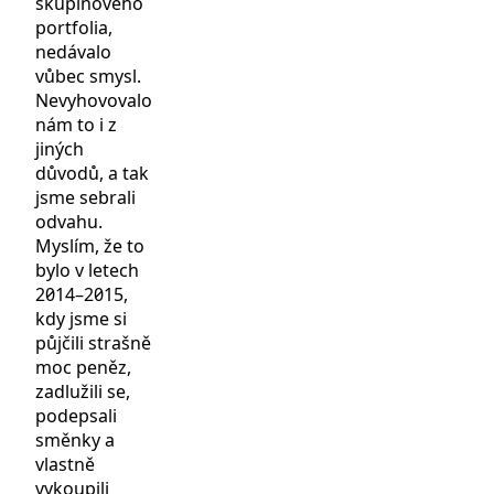
skupinového
portfolia,
nedávalo
vůbec smysl.
Nevyhovovalo
nám to i z
jiných
důvodů, a tak
jsme sebrali
odvahu.
Myslím, že to
bylo v letech
2014–2015,
kdy jsme si
půjčili strašně
moc peněz,
zadlužili se,
podepsali
směnky a
vlastně
vykoupili