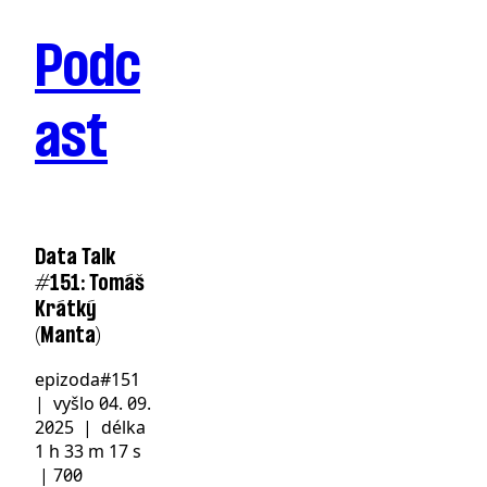
Podc
ast
Data Talk
#151: Tomáš
Krátký
(Manta)
epizoda
#151
| vyšlo
04. 09.
2025
| délka
1 h 33 m 17 s
|
700