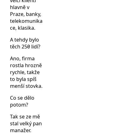
velcí klienti
hlavně v
Praze, banky,
telekomunika
ce, klasika.
A tehdy bylo
těch 250 lidí?
Ano, firma
rostla hrozně
rychle, takže
to byla spíš
menší stovka.
Co se dělo
potom?
Tak se ze mě
stal velký pan
manažer.