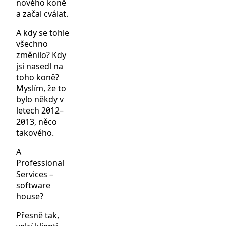
nového koně
a začal cválat.
A kdy se tohle
všechno
změnilo? Kdy
jsi nasedl na
toho koně?
Myslím, že to
bylo někdy v
letech 2012–
2013, něco
takového.
A
Professional
Services –
software
house?
Přesně tak,