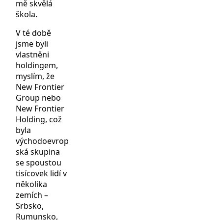
mě skvělá
škola.
V té době
jsme byli
vlastněni
holdingem,
myslím, že
New Frontier
Group nebo
New Frontier
Holding, což
byla
východoevrop
ská skupina
se spoustou
tisícovek lidí v
několika
zemích –
Srbsko,
Rumunsko,