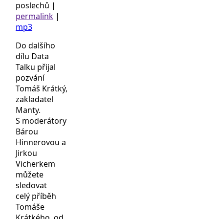
poslechů
|
permalink
|
mp3
Do dalšího
dílu Data
Talku přijal
pozvání
Tomáš Krátký,
zakladatel
Manty.
S moderátory
Bárou
Hinnerovou a
Jirkou
Vicherkem
můžete
sledovat
celý příběh
Tomáše
Krátkého, od