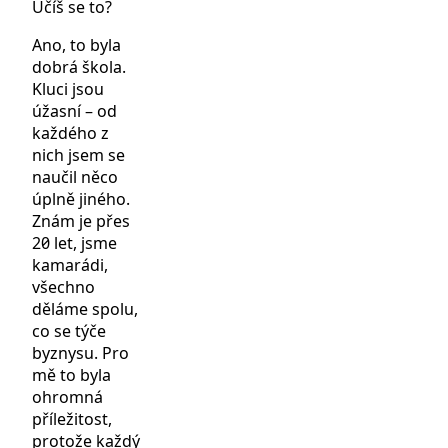
Učíš se to?
Ano, to byla
dobrá škola.
Kluci jsou
úžasní – od
každého z
nich jsem se
naučil něco
úplně jiného.
Znám je přes
20 let, jsme
kamarádi,
všechno
děláme spolu,
co se týče
byznysu. Pro
mě to byla
ohromná
příležitost,
protože každý