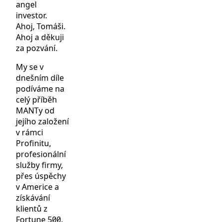
angel
investor.
Ahoj, Tomáši.
Ahoj a děkuji
za pozvání.
My se v
dnešním díle
podíváme na
celý příběh
MANTy od
jejího založení
v rámci
Profinitu,
profesionální
služby firmy,
přes úspěchy
v Americe a
získávání
klientů z
Fortune 500,