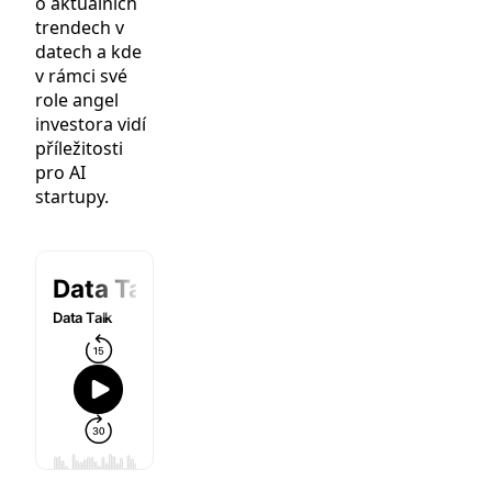
o aktuálních
trendech v
datech a kde
v rámci své
role angel
investora vidí
příležitosti
pro AI
startupy.