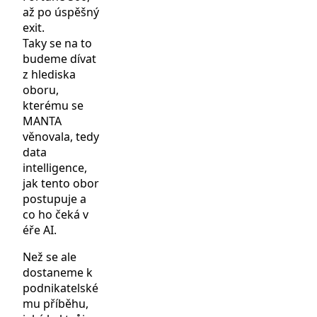
až po úspěšný
exit.
Taky se na to
budeme dívat
z hlediska
oboru,
kterému se
MANTA
věnovala, tedy
data
intelligence,
jak tento obor
postupuje a
co ho čeká v
éře AI.
Než se ale
dostaneme k
podnikatelské
mu příběhu,