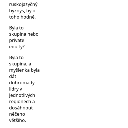
ruskojazyčný
byznys, bylo
toho hodně.
Byla to
skupina nebo
private
equity?
Byla to
skupina, a
myšlenka byla
dát
dohromady
lídry v
jednotlivých
regionech a
dosáhnout
něčeho
většího.