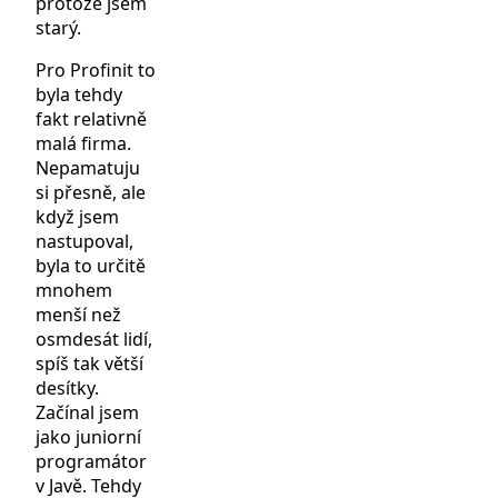
protože jsem
starý.
Pro Profinit to
byla tehdy
fakt relativně
malá firma.
Nepamatuju
si přesně, ale
když jsem
nastupoval,
byla to určitě
mnohem
menší než
osmdesát lidí,
spíš tak větší
desítky.
Začínal jsem
jako juniorní
programátor
v Javě. Tehdy