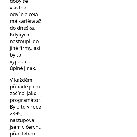
doby se
vlastně
odvíjela celá
má kariéra až
do dneška.
Kdybych
nastoupil do
jiné firmy, asi
by to
vypadalo
úplně jinak.
V každém
případě jsem
začínal jako
programátor.
Bylo to v roce
2005,
nastupoval
jsem v červnu
před létem.