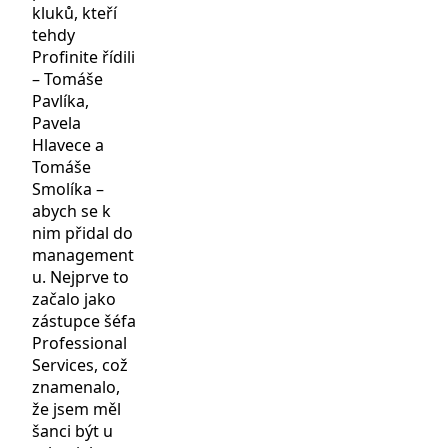
kluků, kteří
tehdy
Profinite řídili
– Tomáše
Pavlíka,
Pavela
Hlavece a
Tomáše
Smolíka –
abych se k
nim přidal do
management
u. Nejprve to
začalo jako
zástupce šéfa
Professional
Services, což
znamenalo,
že jsem měl
šanci být u