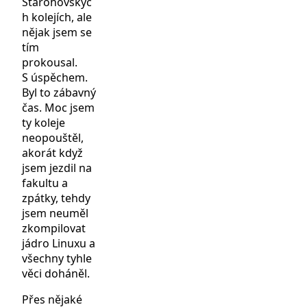
Starohovskýc
h kolejích, ale
nějak jsem se
tím
prokousal.
S úspěchem.
Byl to zábavný
čas. Moc jsem
ty koleje
neopouštěl,
akorát když
jsem jezdil na
fakultu a
zpátky, tehdy
jsem neuměl
zkompilovat
jádro Linuxu a
všechny tyhle
věci doháněl.
Přes nějaké