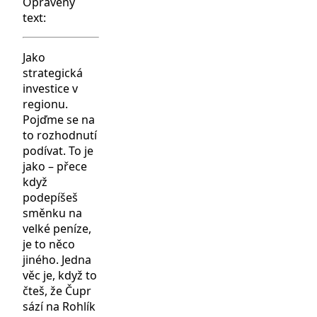
Opravený
text:
Jako
strategická
investice v
regionu.
Pojďme se na
to rozhodnutí
podívat. To je
jako – přece
když
podepíšeš
směnku na
velké peníze,
je to něco
jiného. Jedna
věc je, když to
čteš, že Čupr
sází na Rohlík