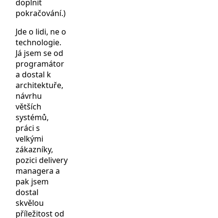
doplnit
pokračování.)
Jde o lidi, ne o
technologie.
Já jsem se od
programátor
a dostal k
architektuře,
návrhu
větších
systémů,
práci s
velkými
zákazníky,
pozici delivery
managera a
pak jsem
dostal
skvělou
příležitost od