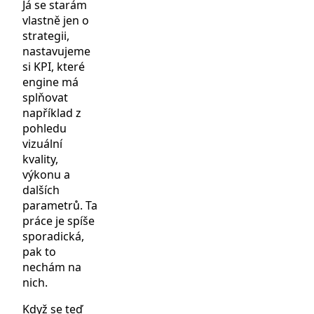
Já se starám
vlastně jen o
strategii,
nastavujeme
si KPI, které
engine má
splňovat
například z
pohledu
vizuální
kvality,
výkonu a
dalších
parametrů. Ta
práce je spíše
sporadická,
pak to
nechám na
nich.
Když se teď