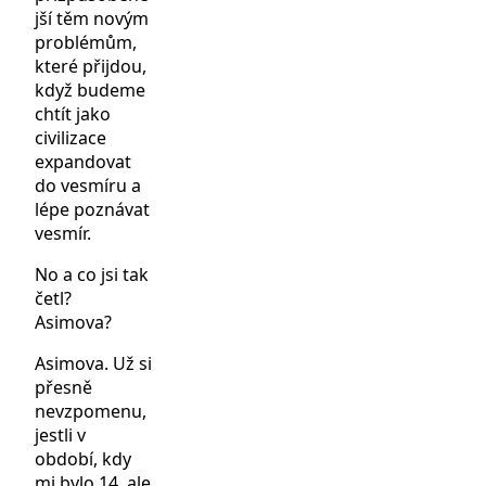
jší těm novým
problémům,
které přijdou,
když budeme
chtít jako
civilizace
expandovat
do vesmíru a
lépe poznávat
vesmír.
No a co jsi tak
četl?
Asimova?
Asimova. Už si
přesně
nevzpomenu,
jestli v
období, kdy
mi bylo 14, ale