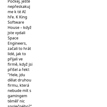
Počkej, ještě
nepřeskakuj
me k té AI
hře. K King
Software
House – když
jste vydali
Space
Engineers,
začali to hrát
lidé, jak to
přijali ve
firmě, když jsi
přišel a řekl:
"Hele, jdu
dělat druhou
firmu, která
nebude mít s
gamingem
téměř nic
společného?"