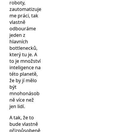
roboty,
zautomatizuje
me práci, tak
vlastně
odbouráme
jeden z
hlavních
bottlenecků,
který tu je. A
to je množství
inteligence na
této planetě,
že by jí mělo
být
mnohonásob
ně více než
jen lidí.
A tak, že to
bude vlastně
přizpůsobeně