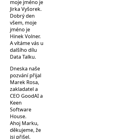
moje jméno je
Jirka Vyšorek.
Dobrý den
všem, moje
jméno je
Hinek Volner.
A vítáme vás u
dalšího dílu
Data Talku.
Dneska naše
pozvání přijal
Marek Rosa,
zakladatel a
CEO GoodAI a
Keen
Software
House.
Ahoj Marku,
děkujeme, že
jsi přišel.