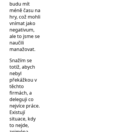
budu mít
méně času na
hry, což mohli
vnímat jako
negativum,
ale to jsme se
naučili
manažovat.
Snažím se
totiž, abych
nebyl
překážkou v
těchto
firmách, a
deleguji co
nejvíce práce.
Existují
situace, kdy
to nejde,
zejména