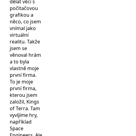
dělat věci s
počítačovou
grafikou a
něco, co jsem
vnímal jako
virtuální
realitu. Takže
jsem se
věnoval hrám
a to byla
vlastně moje
první firma.
To je moje
první firma,
kterou jsem
založil, Kings
of Terra. Tam
vyvíjíme hry,
například
Space
Engineers. Ale