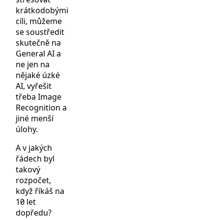
krátkodobými
cíli, můžeme
se soustředit
skutečně na
General AI a
ne jen na
nějaké úzké
AI, vyřešit
třeba Image
Recognition a
jiné menší
úlohy.
A v jakých
řádech byl
takový
rozpočet,
když říkáš na
10 let
dopředu?