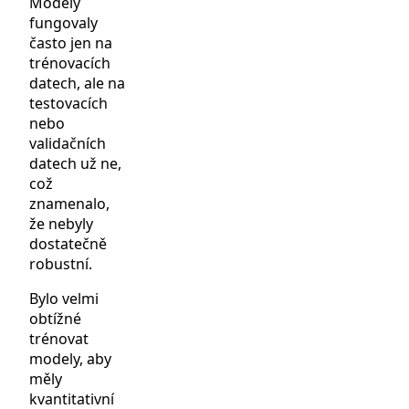
Modely
fungovaly
často jen na
trénovacích
datech, ale na
testovacích
nebo
validačních
datech už ne,
což
znamenalo,
že nebyly
dostatečně
robustní.
Bylo velmi
obtížné
trénovat
modely, aby
měly
kvantitativní