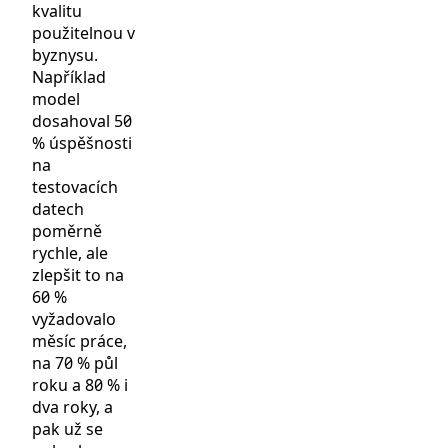
kvalitu
použitelnou v
byznysu.
Například
model
dosahoval 50
% úspěšnosti
na
testovacích
datech
poměrně
rychle, ale
zlepšit to na
60 %
vyžadovalo
měsíc práce,
na 70 % půl
roku a 80 % i
dva roky, a
pak už se