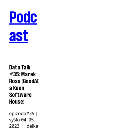
Podc
ast
Data Talk
#35: Marek
Rosa (GoodAI
a Keen
Software
House)
epizoda
#35
|
vyšlo
04. 05.
2023
| délka