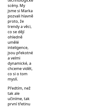
technologické
scény. My
jsme si Marka
pozvali hlavně
proto, že
trendy a věci,
co se dějí
ohledně
umělé
inteligence,
jsou překotné
a velmi
dynamické, a
chceme vidět,
co si o tom
myslí.
Předtím, než
tak ale
učiníme, tak
první třetinu