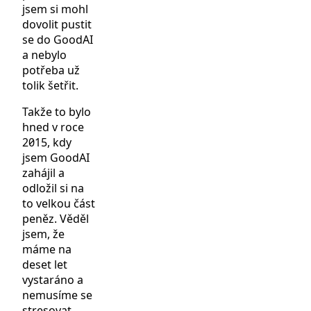
jsem si mohl
dovolit pustit
se do GoodAI
a nebylo
potřeba už
tolik šetřit.
Takže to bylo
hned v roce
2015, kdy
jsem GoodAI
zahájil a
odložil si na
to velkou část
peněz. Věděl
jsem, že
máme na
deset let
vystaráno a
nemusíme se
stresovat