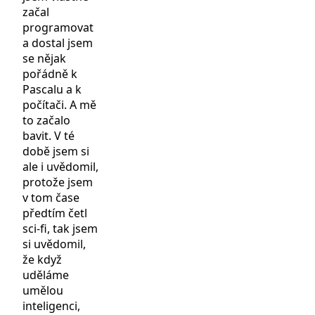
začal
programovat
a dostal jsem
se nějak
pořádně k
Pascalu a k
počítači. A mě
to začalo
bavit. V té
době jsem si
ale i uvědomil,
protože jsem
v tom čase
předtím četl
sci-fi, tak jsem
si uvědomil,
že když
uděláme
umělou
inteligenci,