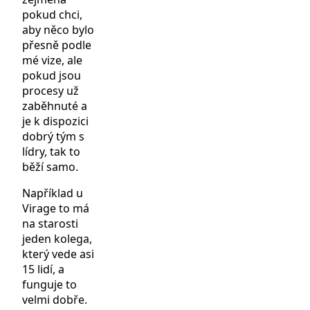
pokud chci,
aby něco bylo
přesně podle
mé vize, ale
pokud jsou
procesy už
zaběhnuté a
je k dispozici
dobrý tým s
lídry, tak to
běží samo.
Například u
Virage to má
na starosti
jeden kolega,
který vede asi
15 lidí, a
funguje to
velmi dobře.