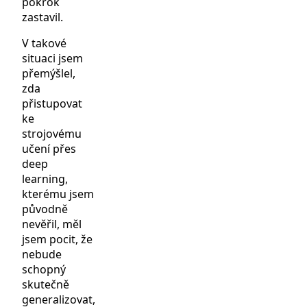
pokrok
zastavil.
V takové
situaci jsem
přemýšlel,
zda
přistupovat
ke
strojovému
učení přes
deep
learning,
kterému jsem
původně
nevěřil, měl
jsem pocit, že
nebude
schopný
skutečně
generalizovat,