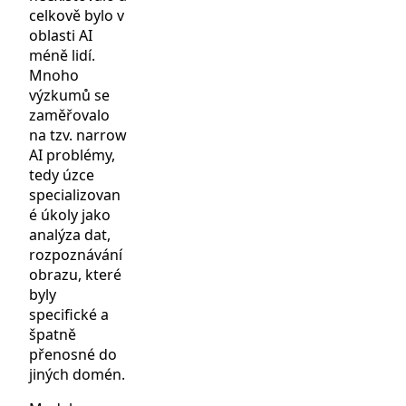
celkově bylo v
oblasti AI
méně lidí.
Mnoho
výzkumů se
zaměřovalo
na tzv. narrow
AI problémy,
tedy úzce
specializovan
é úkoly jako
analýza dat,
rozpoznávání
obrazu, které
byly
specifické a
špatně
přenosné do
jiných domén.