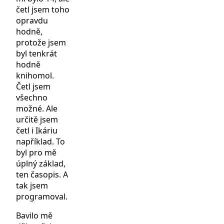
četl jsem toho
opravdu
hodně,
protože jsem
byl tenkrát
hodně
knihomol.
Četl jsem
všechno
možné. Ale
určitě jsem
četl i Ikáriu
například. To
byl pro mě
úplný základ,
ten časopis. A
tak jsem
programoval.
Bavilo mě