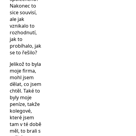
Nakonec to
sice souvisí,
ale jak
vznikalo to
rozhodnutí,
jak to
probíhalo, jak
se to řešilo?
Jelikož to byla
moje firma,
mohl jsem
dělat, co jsem
chtěl. Také to
byly moje
peníze, takže
kolegové,
které jsem
tam v té době
měl, to brali s