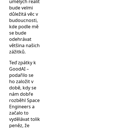
umělých realit
bude velmi
důležitá věc v
budoucnosti,
kde podle mě
se bude
odehrávat
většina našich
zážitků.
Teď zpátky k
GoodAI –
podařilo se
ho založit v
době, kdy se
nám dobře
rozběhl Space
Engineers a
začalo to
vydělávat tolik
peněz, že