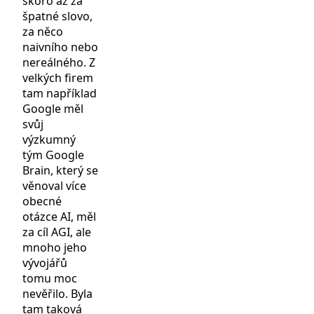
skoro až za
špatné slovo,
za něco
naivního nebo
nereálného. Z
velkých firem
tam například
Google měl
svůj
výzkumný
tým Google
Brain, který se
věnoval více
obecné
otázce AI, měl
za cíl AGI, ale
mnoho jeho
vývojářů
tomu moc
nevěřilo. Byla
tam taková