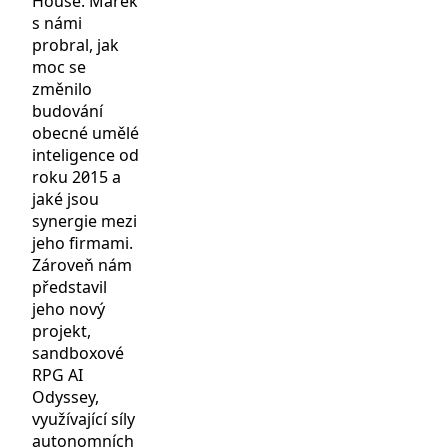
House. Marek
s námi
probral, jak
moc se
změnilo
budování
obecné umělé
inteligence od
roku 2015 a
jaké jsou
synergie mezi
jeho firmami.
Zároveň nám
představil
jeho nový
projekt,
sandboxové
RPG AI
Odyssey,
využívající síly
autonomních