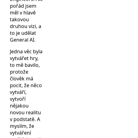
pořád jsem
měl v hlavě
takovou
druhou vizi, a
to je udělat
General AI.
Jedna věc byla
vytvářet hry,
to mě bavilo,
protože
člověk má
pocit, že něco
vytváří,
vytvoří
nějakou
novou realitu
v podstatě. A
myslím, že
vytváření