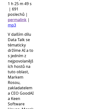
1 h 25 m 49 s
|
691
poslechů
|
permalink
|
mp3
V dalším dílu
Data Talk se
tématicky
držíme AI a to
s jedním z
nejpovolanějš
ích hostů na
tuto oblast,
Markem
Rosou,
zakladatelem
a CEO GoodAI
a Keen
Software