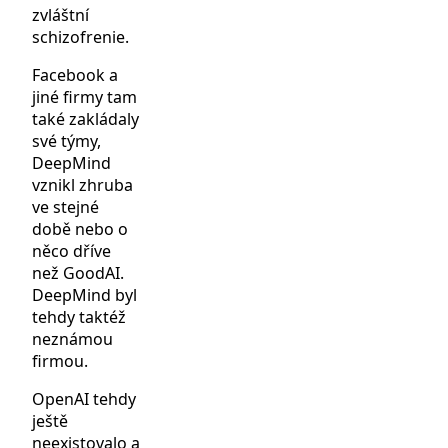
zvláštní
schizofrenie.
Facebook a
jiné firmy tam
také zakládaly
své týmy,
DeepMind
vznikl zhruba
ve stejné
době nebo o
něco dříve
než GoodAI.
DeepMind byl
tehdy taktéž
neznámou
firmou.
OpenAI tehdy
ještě
neexistovalo a