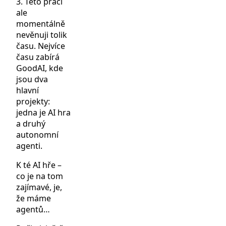
3. Této práci
ale
momentálně
nevěnuji tolik
času. Nejvíce
času zabírá
GoodAI, kde
jsou dva
hlavní
projekty:
jedna je AI hra
a druhý
autonomní
agenti.
K té AI hře –
co je na tom
zajímavé, je,
že máme
agentů…