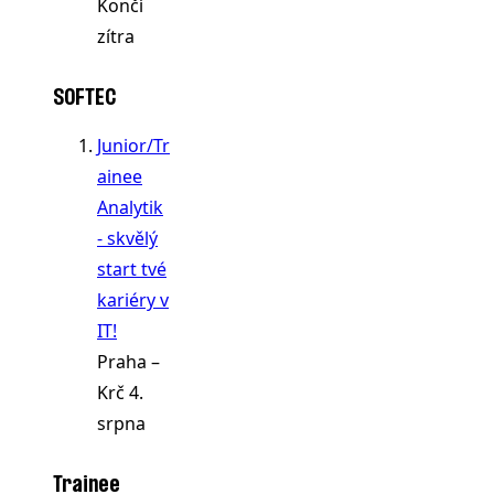
Končí
zítra
SOFTEC
Junior/Tr
ainee
Analytik
- skvělý
start tvé
kariéry v
IT!
Praha –
Krč
4.
srpna
Trainee