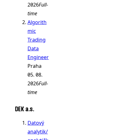
2026
Full-
time
Algorith
mic
Trading
Data
Engineer
Praha
05. 08.
2026
Full-
time
DEK a.s.
Datový
analytik/