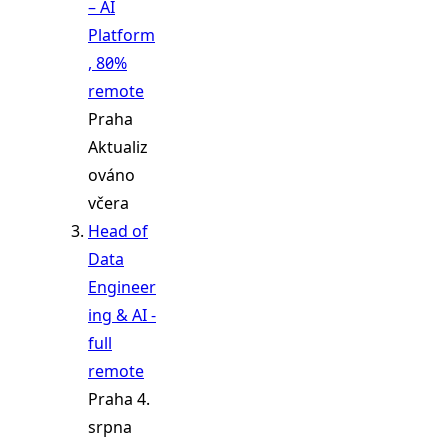
– AI
Platform
, 80%
remote
Praha
Aktualiz
ováno
včera
Head of
Data
Engineer
ing & AI -
full
remote
Praha
4.
srpna