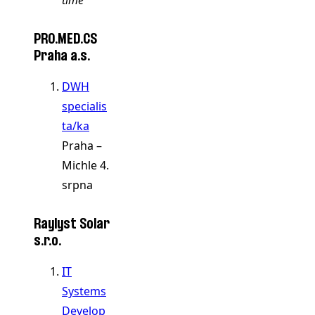
time
PRO.MED.CS
Praha a.s.
DWH
specialis
ta/ka
Praha –
Michle
4.
srpna
Raylyst Solar
s.r.o.
IT
Systems
Develop