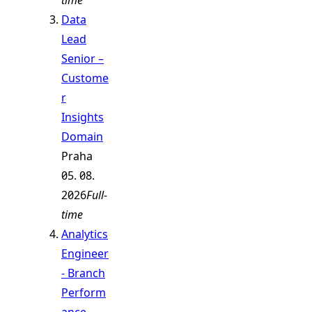
Data
Lead
Senior –
Custome
r
Insights
Domain
Praha
05. 08.
2026
Full-
time
Analytics
Engineer
- Branch
Perform
ance