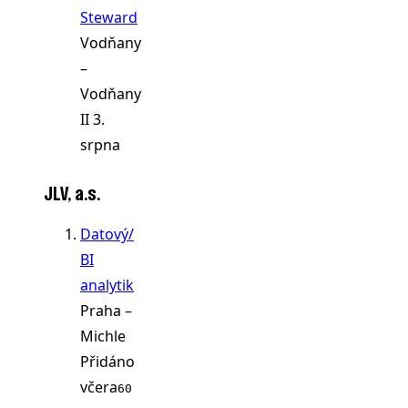
Steward
Vodňany
–
Vodňany
II
3.
srpna
JLV, a.s.
Datový/
BI
analytik
Praha –
Michle
Přidáno
včera
60