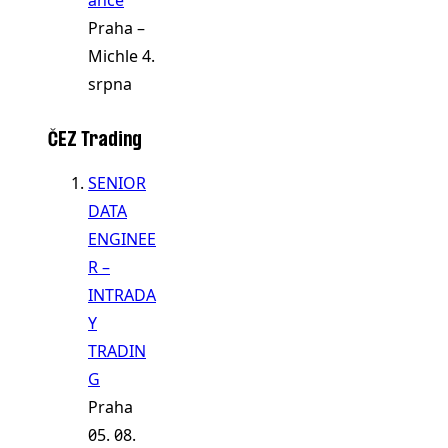
Praha –
Michle
4.
srpna
ČEZ Trading
SENIOR
DATA
ENGINEE
R –
INTRADA
Y
TRADIN
G
Praha
05. 08.