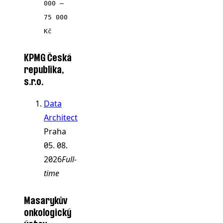
000 ‍–‍
75 000
Kč
KPMG Česká
republika,
s.r.o.
Data
Architect
Praha
05. 08.
2026
Full-
time
Masarykův
onkologický