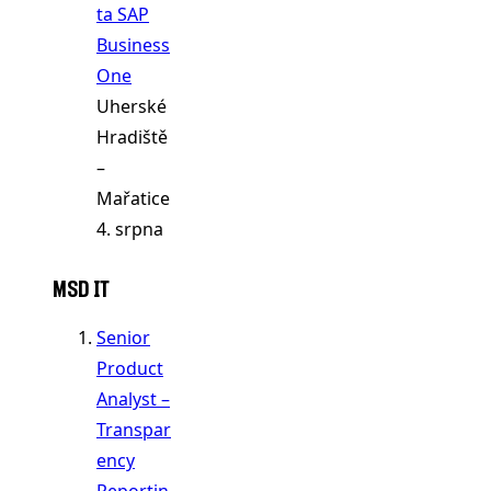
ta SAP
Business
One
Uherské
Hradiště
–
Mařatice
4. srpna
MSD IT
Senior
Product
Analyst –
Transpar
ency
Reportin