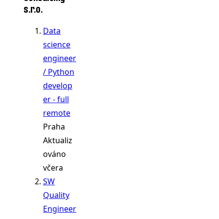
s.r.o.
Data
science
engineer
/ Python
develop
er - full
remote
Praha
Aktualiz
ováno
včera
SW
Quality
Engineer