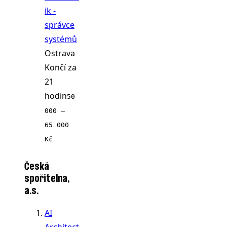
ik -
správce
systémů
Ostrava
Končí za
21
hodin
50
000 ‍–‍
65 000
Kč
Česká
spořitelna,
a.s.
AI
Architect