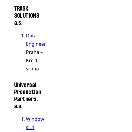
TRASK
SOLUTIONS
a.s.
Data
Engineer
Praha –
Krč
4.
srpna
Universal
Production
Partners,
a.s.
Window
s L1