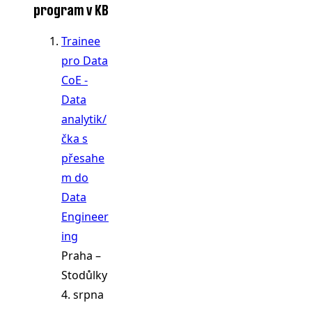
program v KB
Trainee
pro Data
CoE -
Data
analytik/
čka s
přesahe
m do
Data
Engineer
ing
Praha –
Stodůlky
4. srpna