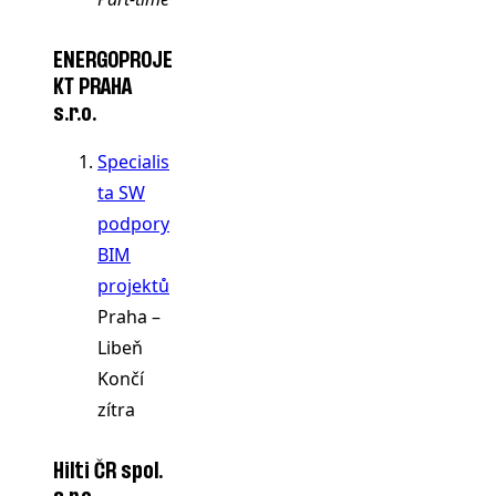
ENERGOPROJE
KT PRAHA
s.r.o.
Specialis
ta SW
podpory
BIM
projektů
Praha –
Libeň
Končí
zítra
Hilti ČR spol.