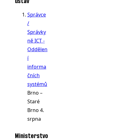
ústav
Správce
/
Správky
ně ICT -
Oddělen
í
informa
čních
systémů
Brno –
Staré
Brno
4.
srpna
Ministerstvo