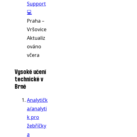
Support
💻
Praha –
Vršovice
Aktualiz
ováno
včera
Vysoké učení
technické v
Brně
Analytičk
a/analyti
k pro
žebříčky
a