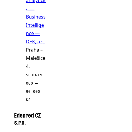
analytičk
a —
Business
Intellige
nce —
DEK, a.s.
Praha –
Malešice
4.
srpna
70
000 ‍–‍
90 000
Kč
Edenred CZ
s.r.o.