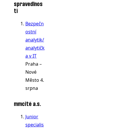
spravedlnos
ti
Bezpečn
ostní
analytik/
analytičk
a v IT
Praha –
Nové
Město
4.
srpna
mmcité a.s.
Junior
specialis