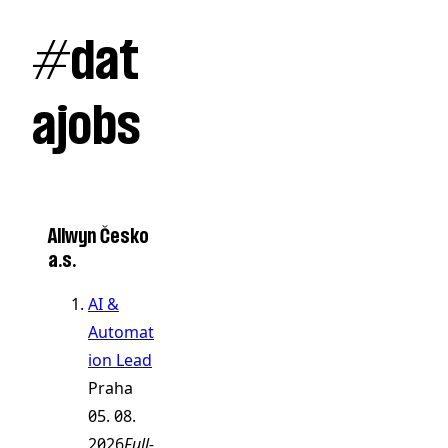
#dat
ajobs
Allwyn Česko
a.s.
AI &
Automat
ion Lead
Praha
05. 08.
2026
Full-