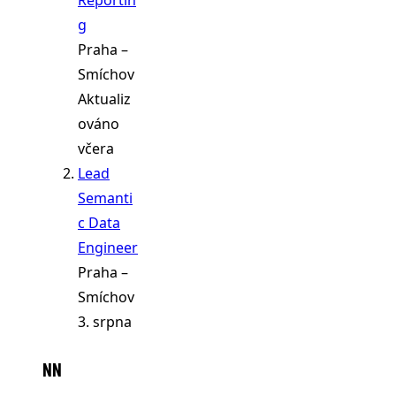
g
Praha –
Smíchov
Aktualiz
ováno
včera
Lead
Semanti
c Data
Engineer
Praha –
Smíchov
3. srpna
NN