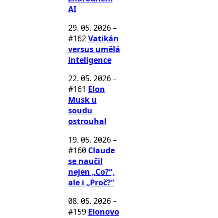
AI
29. 05. 2026
–
#162
Vatikán
versus umělá
inteligence
22. 05. 2026
–
#161
Elon
Musk u
soudu
ostrouhal
19. 05. 2026
–
#160
Claude
se naučil
nejen „Co?“,
ale i „Proč?“
08. 05. 2026
–
#159
Elonovo