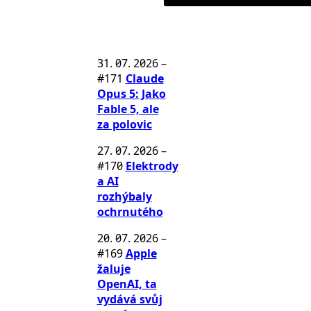
31. 07. 2026
–
#171
Claude
Opus 5: Jako
Fable 5, ale
za polovic
27. 07. 2026
–
#170
Elektrody
a AI
rozhýbaly
ochrnutého
20. 07. 2026
–
#169
Apple
žaluje
OpenAI, ta
vydává svůj