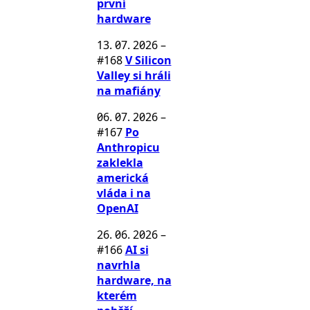
první
hardware
13. 07. 2026
–
#168
V Silicon
Valley si hráli
na mafiány
06. 07. 2026
–
#167
Po
Anthropicu
zaklekla
americká
vláda i na
OpenAI
26. 06. 2026
–
#166
AI si
navrhla
hardware, na
kterém