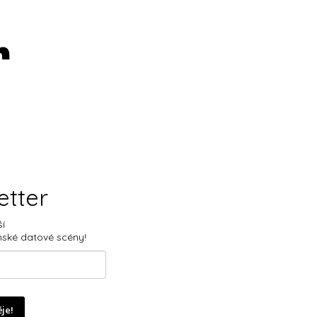
r
etter
ší
nské datové scény!
ěje!