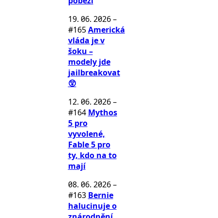
poběží
19. 06. 2026
–
#165
Americká
vláda je v
šoku –
modely jde
jailbreakovat
😲
12. 06. 2026
–
#164
Mythos
5 pro
vyvolené,
Fable 5 pro
ty, kdo na to
mají
08. 06. 2026
–
#163
Bernie
halucinuje o
znárodnění