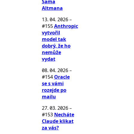
Sama
Altmana
13. 04. 2026
–
#155
Anthropic
vytvořil
model tak
dobrý, že ho
nemůže
vydat
08. 04. 2026
–
#154
Oracle
se s vámi
rozejde po
mailu
27. 03. 2026
–
#153
Necháte
Claude klikat
za vás?