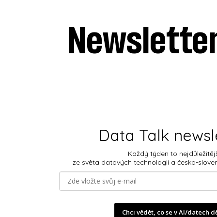
Newslette
Data Talk newsl
Každý týden to nejdůležitěj
ze světa datových technologií a česko-slove
Chci vědět, co se v AI/datech d