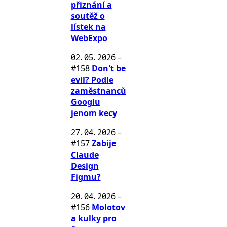
přiznání a
soutěž o
lístek na
WebExpo
02. 05. 2026
–
#158
Don't be
evil? Podle
zaměstnanců
Googlu
jenom kecy
27. 04. 2026
–
#157
Zabije
Claude
Design
Figmu?
20. 04. 2026
–
#156
Molotov
a kulky pro