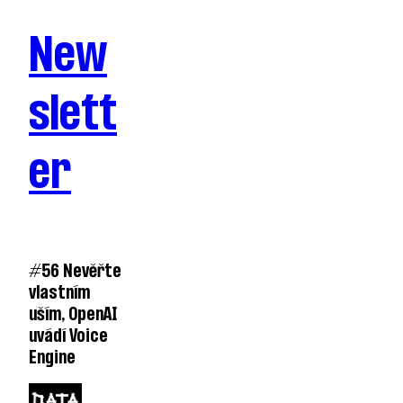
New
slett
er
#56 Nevěřte
vlastním
uším, OpenAI
uvádí Voice
Engine