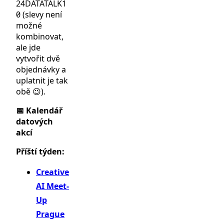
24DATATALK1
0 (slevy není
možné
kombinovat,
ale jde
vytvořit dvě
objednávky a
uplatnit je tak
obě 😉).
📅 Kalendář
datových
akcí
Příští týden:
Creative
AI Meet-
Up
Prague