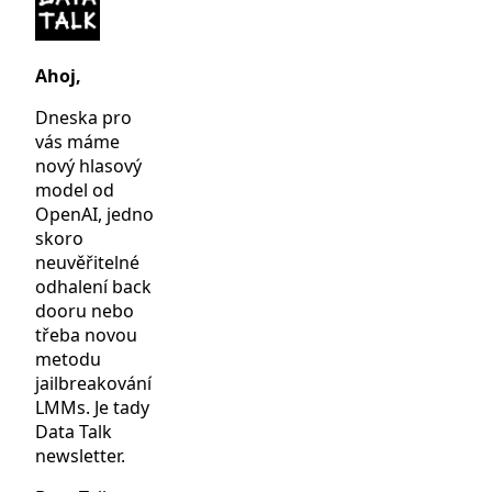
Ahoj,
Dneska pro
vás máme
nový hlasový
model od
OpenAI, jedno
skoro
neuvěřitelné
odhalení back
dooru nebo
třeba novou
metodu
jailbreakování
LMMs. Je tady
Data Talk
newsletter.