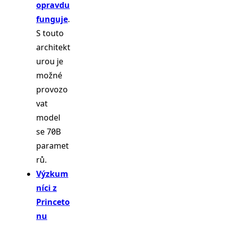
opravdu
funguje
.
S touto
architekt
urou je
možné
provozo
vat
model
se 70B
paramet
rů.
Výzkum
níci z
Princeto
nu