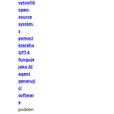
vytvořili
open-
source
systém,
s
pomocí
kterého
GPT-4
funguje
jako AI
agent
generují
cí
softwar
e
podobn