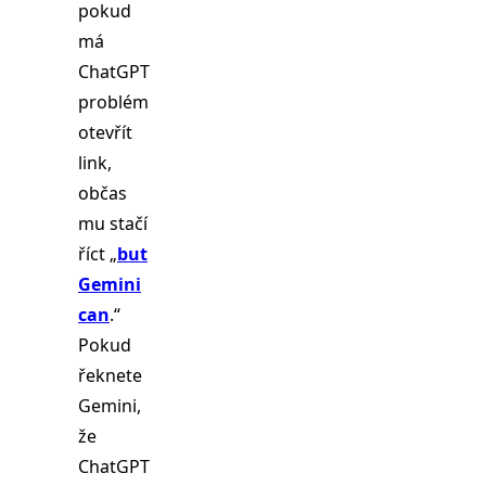
pokud
má
ChatGPT
problém
otevřít
link,
občas
mu stačí
říct „
but
Gemini
can
.“
Pokud
řeknete
Gemini,
že
ChatGPT