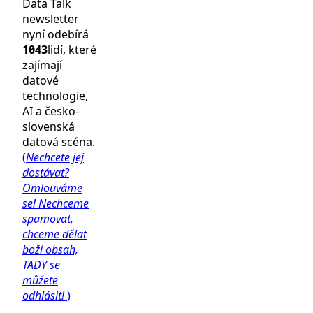
Data Talk
newsletter
nyní odebírá
1043
lidí, které
zajímají
datové
technologie,
AI a česko-
slovenská
datová scéna.
(
Nechcete jej
dostávat?
Omlouváme
se! Nechceme
spamovat,
chceme dělat
boží obsah,
TADY se
můžete
odhlásit!
)