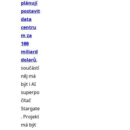
plánují
postavit
data
centru
m za
100
miliard
dolarů
,
součástí
něj má
být i AI
superpo
čítač
Stargate
. Projekt
má být