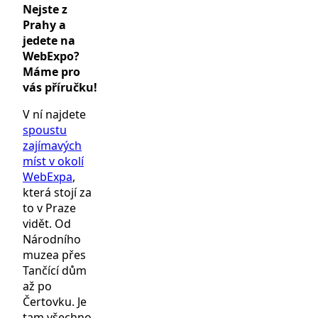
Nejste z
Prahy a
jedete na
WebExpo?
Máme pro
vás příručku!
V ní najdete
spoustu
zajímavých
míst v okolí
WebExpa
,
která stojí za
to v Praze
vidět. Od
Národního
muzea přes
Tančící dům
až po
Čertovku. Je
tam všechno.