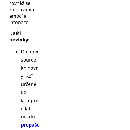
rovněž se
zachováním
emocí a
intonace.
Další
novinky:
Do open
source
knihovn
y „xz“
určené
ke
kompres
i dat
někdo
propašo