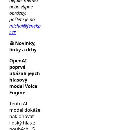
nějaké memes
nebo vtipné
obrázky,
pošlete je na
michal@fenekp
r.cz
📰 Novinky,
linky a drby
OpenAI
poprvé
ukázali jejich
hlasový
model Voice
Engine
Tento AI
model dokáže
naklonovat
lidský hlas z
pouhých 15