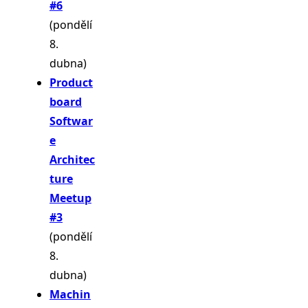
#6
(pondělí
8.
dubna)
Product
board
Softwar
e
Architec
ture
Meetup
#3
(pondělí
8.
dubna)
Machin