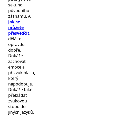
sekund
původního
záznamu. A
jak se
můžete
přesvědčit
,
dělá to
opravdu
dobře.
Dokáže
zachovat
emoce a
přízvuk hlasu,
který
napodobuje.
Dokáže také
překládat
zvukovou
stopu do
jiných jazyků,