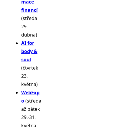
mace
financí
(středa
29.
dubna)
AI for
body &
sou
l
(čtvrtek
23.
května)
WebExp
o
(středa
až pátek
29.-31.
května