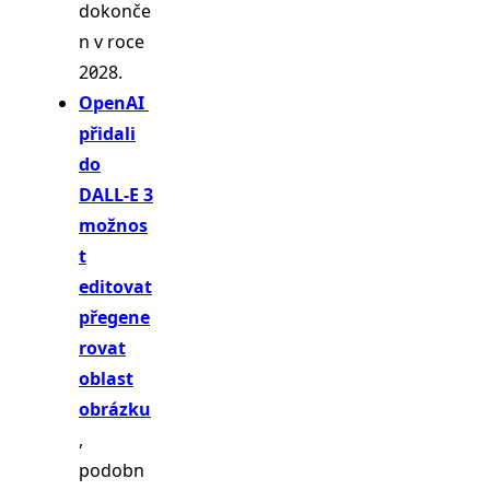
dokonče
n v roce
2028.
OpenAI
přidali
do
DALL-E 3
možnos
t
editovat
přegene
rovat
oblast
obrázku
,
podobn