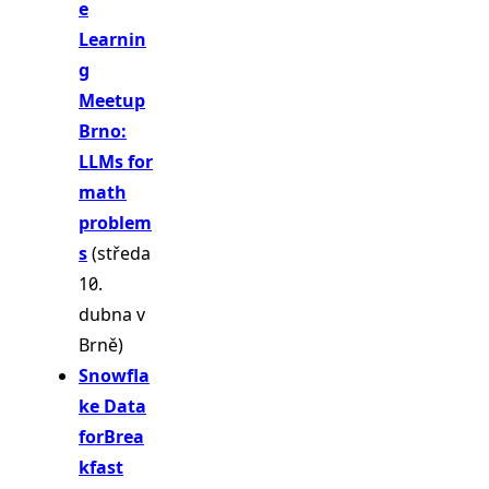
e
Learnin
g
Meetup
Brno:
LLMs for
math
problem
s
(středa
10.
dubna v
Brně)
Snowfla
ke Data
for
Brea
kfast