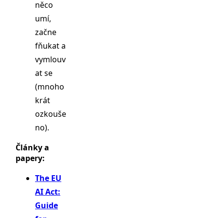
něco
umí,
začne
fňukat a
vymlouv
at se
(mnoho
krát
ozkouše
no).
Články a
papery:
The EU
AI Act:
Guide