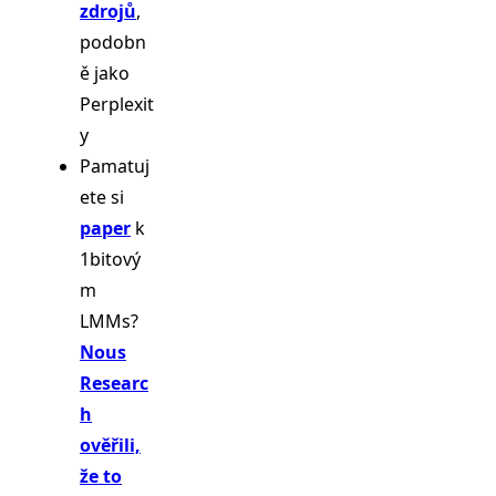
zdrojů
,
podobn
ě jako
Perplexit
y
Pamatuj
ete si
paper
k
1bitový
m
LMMs?
Nous
Researc
h
ověřili,
že to