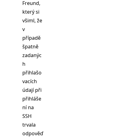
Freund,
který si
všiml, že
v
případě
špatně
zadanýc
h
přihlašo
vacích
údají při
přihláše
ní na
SSH
trvala
odpověď