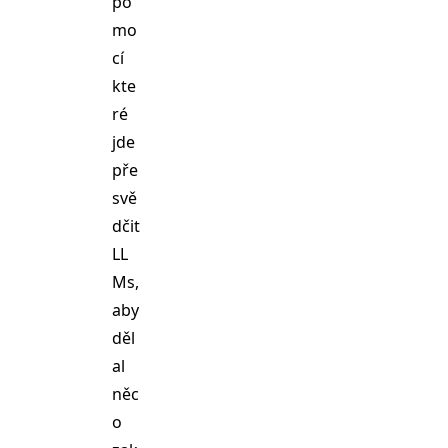
po
mo
cí
kte
ré
jde
pře
svě
dčit
LL
Ms,
aby
děl
al
něc
o