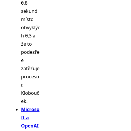
0,8
sekund
místo
obvyklýc
h 0,3 a
že to
podezřel
e
zatěžuje
proceso
r.
Klobouč
ek.
Microso
ft a
OpenAI