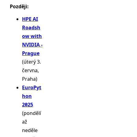
Později:
HPE AI
Roadsh
ow with
NVIDIA -
Prague
(úterý 3.
června,
Praha)
EuroPyt
hon
2025
(pondělí
až
neděle