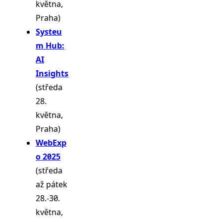
května,
Praha)
Systeu
m Hub:
AI
Insights
(středa
28.
května,
Praha)
WebExp
o 2025
(středa
až pátek
28.-30.
května,