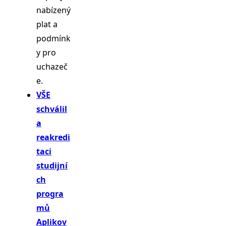
nabízený
plat a
podmínk
y pro
uchazeč
e.
VŠE
schválil
a
reakredi
taci
studijní
ch
progra
mů
Aplikov