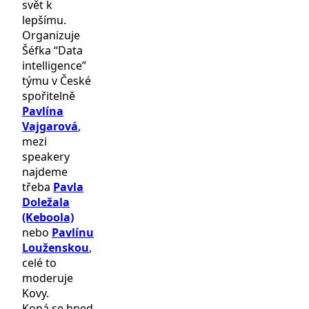
svět k
lepšímu.
Organizuje
Šéfka “Data
intelligence”
týmu v České
spořitelně
Pavlína
Vajgarová
,
mezi
speakery
najdeme
třeba
Pavla
Doležala
(Keboola)
nebo
Pavlínu
Louženskou
,
celé to
moderuje
Kovy.
Koná se hned