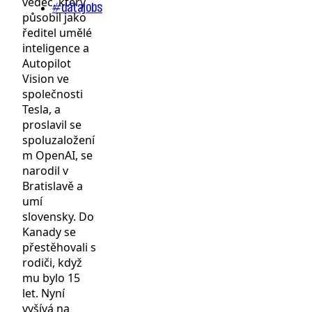
vědec, který
#datajobs
působil jako
ředitel umělé
inteligence a
Autopilot
Vision ve
společnosti
Tesla, a
proslavil se
spoluzaložení
m OpenAI, se
narodil v
Bratislavě a
umí
slovensky. Do
Kanady se
přestěhovali s
rodiči, když
mu bylo 15
let. Nyní
vyšívá na