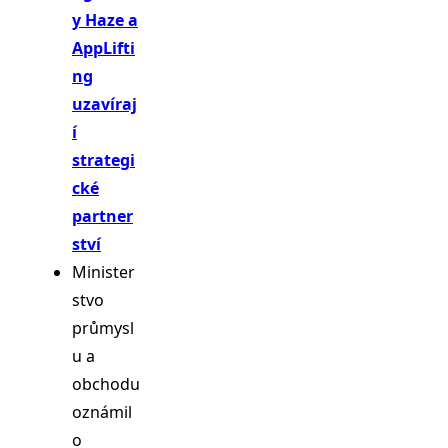
y Haze a
AppLifti
ng
uzavíraj
í
strategi
cké
partner
ství
Minister
stvo
průmysl
u a
obchodu
oznámil
o