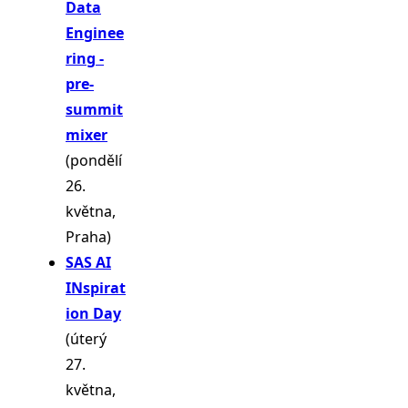
Data
Enginee
ring -
pre-
summit
mixer
(pondělí
26.
května,
Praha)
SAS AI
INspirat
ion Day
(úterý
27.
května,