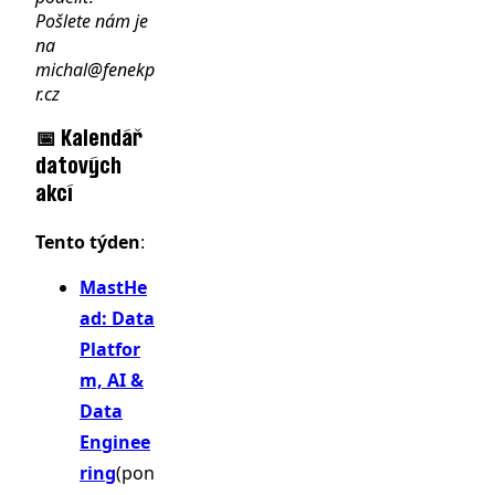
Pošlete nám je
na
michal@fenekp
r.cz
📅 Kalendář
datových
akcí
Tento týden
:
MastHe
ad: Data
Platfor
m, AI &
Data
Enginee
ring
(pon