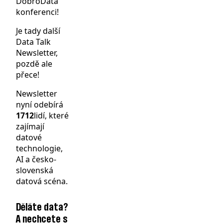
DobroData
konferenci!
Je tady další
Data Talk
Newsletter,
pozdě ale
přece!
Newsletter
nyní odebírá
1712
lidí, které
zajímají
datové
technologie,
AI a česko-
slovenská
datová scéna.
Děláte data?
A nechcete s