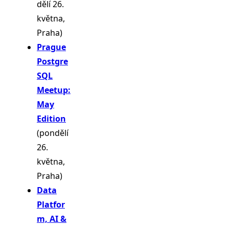
dělí 26.
května,
Praha)
Prague
Postgre
SQL
Meetup:
May
Edition
(pondělí
26.
května,
Praha)
Data
Platfor
m, AI &