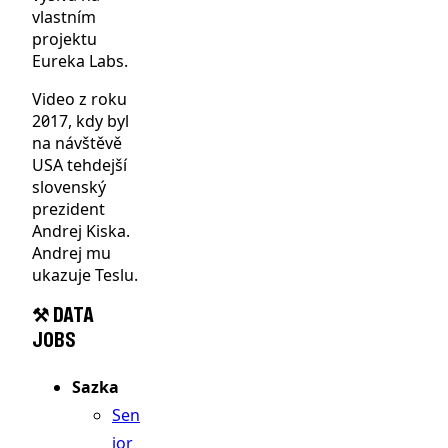
vlastním
projektu
Eureka Labs.
Video z roku
2017, kdy byl
na návštěvě
USA tehdejší
slovenský
prezident
Andrej Kiska.
Andrej mu
ukazuje Teslu.
⚒️ DATA
JOBS
Sazka
Sen
ior