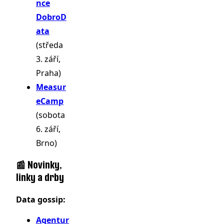
nce
DobroD
ata
(středa
3. září,
Praha)
Measur
eCamp
(sobota
6. září,
Brno)
📰 Novinky,
linky a drby
Data gossip:
Agentur