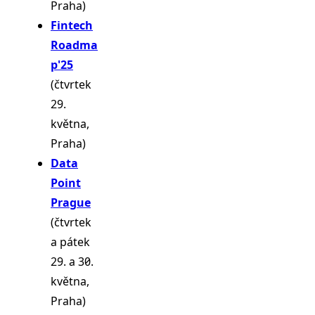
Praha)
Fintech
Roadma
p'25
(čtvrtek
29.
května,
Praha)
Data
Point
Prague
(čtvrtek
a pátek
29. a 30.
května,
Praha)