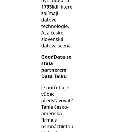
nyní odebírá
1793
lidí, které
zajímají
datové
technologie,
AI a česko-
slovenská
datová scéna.
GoodData se
stala
partnerem
Data Talku
Je potřeba je
vůbec
představovat?
Tahle česko-
americká
firma s
osmnáctiletou