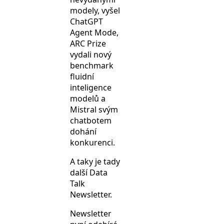
modely, vyšel
ChatGPT
Agent Mode,
ARC Prize
vydali nový
benchmark
fluidní
inteligence
modelů a
Mistral svým
chatbotem
dohání
konkurenci.
A taky je tady
další Data
Talk
Newsletter.
Newsletter