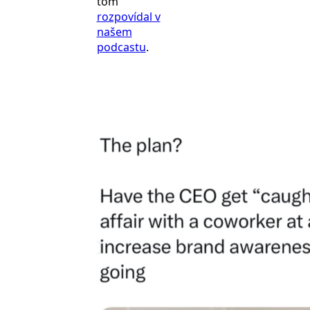
tom
rozpovídal v
našem
podcastu
.