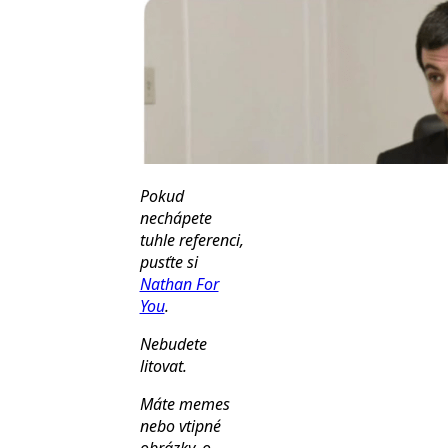
Pokud
nechápete
tuhle referenci,
pusťte si
Nathan For
You
.
Nebudete
litovat.
Máte memes
nebo vtipné
obrázky, o