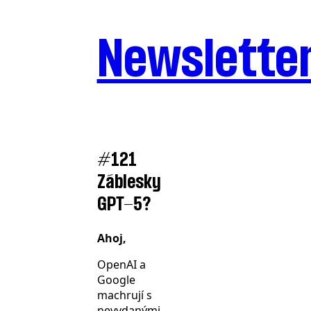
Newslette
#121
Záblesky
GPT-5?
Ahoj,
OpenAI a
Google
machrují s
nevydanými