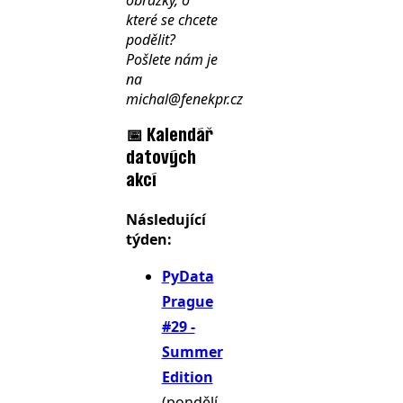
které se chcete
podělit?
Pošlete nám je
na
michal@fenekpr.cz
📅 Kalendář
datových
akcí
Následující
týden:
PyData
Prague
#29 -
Summer
Edition
(pondělí