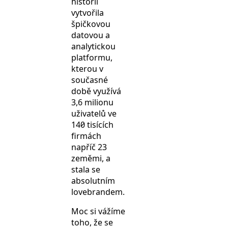
historií
vytvořila
špičkovou
datovou a
analytickou
platformu,
kterou v
současné
době využívá
3,6 milionu
uživatelů ve
140 tisících
firmách
napříč 23
zeměmi, a
stala se
absolutním
lovebrandem.
Moc si vážíme
toho, že se