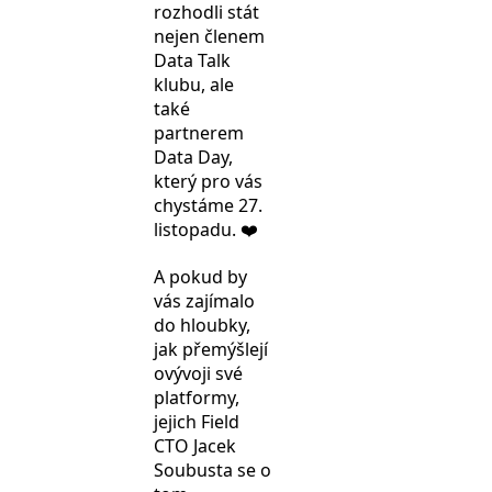
rozhodli stát
nejen členem
Data Talk
klubu, ale
také
partnerem
Data Day,
který pro vás
chystáme 27.
listopadu. ❤️
A pokud by
vás zajímalo
do hloubky,
jak přemýšlejí
ovývoji své
platformy,
jejich Field
CTO Jacek
Soubusta se o