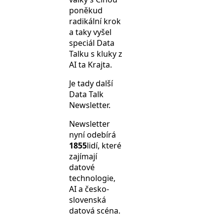
poněkud
radikální krok
a taky vyšel
speciál Data
Talku s kluky z
AI ta Krajta.
Je tady další
Data Talk
Newsletter.
Newsletter
nyní odebírá
1855
lidí, které
zajímají
datové
technologie,
AI a česko-
slovenská
datová scéna.