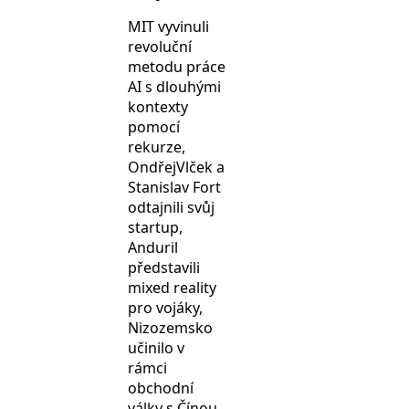
MIT vyvinuli
revoluční
metodu práce
AI s dlouhými
kontexty
pomocí
rekurze,
OndřejVlček a
Stanislav Fort
odtajnili svůj
startup,
Anduril
představili
mixed reality
pro vojáky,
Nizozemsko
učinilo v
rámci
obchodní
války s Čínou