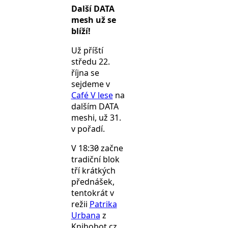
Další DATA
mesh už se
blíží!
Už příští
středu 22.
října se
sejdeme v
Café V lese
na
dalším DATA
meshi, už 31.
v pořadí.
V 18:30 začne
tradiční blok
tří krátkých
přednášek,
tentokrát v
režii
Patrika
Urbana
z
Knihobot.cz,