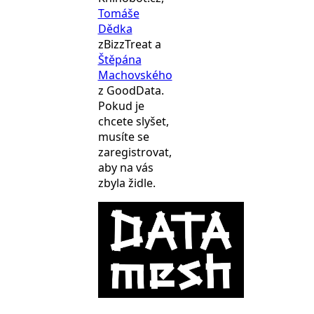
Tomáše
Dědka
zBizzTreat a
Štěpána
Machovského
z GoodData.
Pokud je
chcete slyšet,
musíte se
zaregistrovat,
aby na vás
zbyla židle.