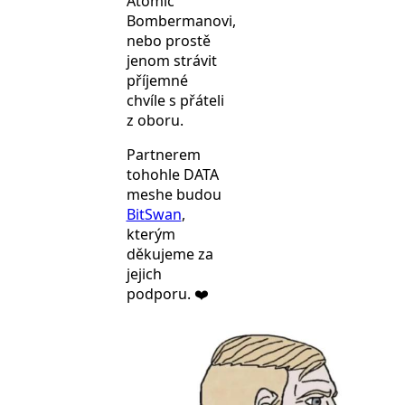
Atomic
Bombermanovi,
nebo prostě
jenom strávit
příjemné
chvíle s přáteli
z oboru.
Partnerem
tohohle DATA
meshe budou
BitSwan
,
kterým
děkujeme za
jejich
podporu. ❤️