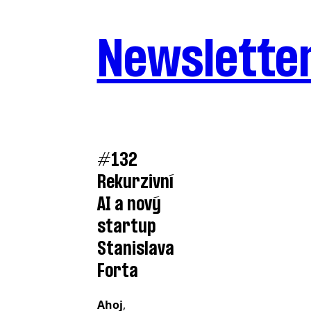
Newslette
#132
Rekurzivní
AI a nový
startup
Stanislava
Forta
Ahoj
,