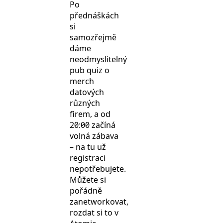
Po
přednáškách
si
samozřejmě
dáme
neodmyslitelný
pub quiz o
merch
datových
různých
firem, a od
20:00 začíná
volná zábava
– na tu už
registraci
nepotřebujete.
Můžete si
pořádně
zanetworkovat,
rozdat si to v