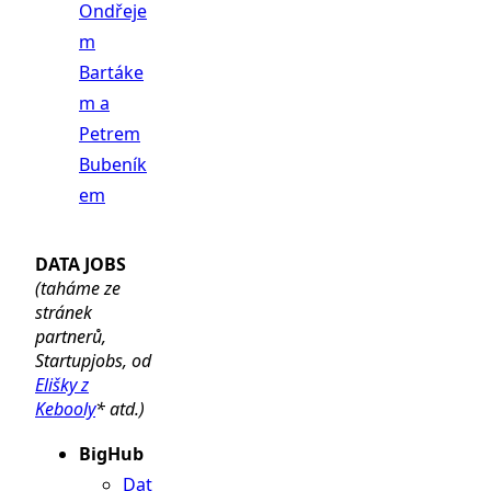
Ondřeje
m
Bartáke
m a
Petrem
Bubeník
em
DATA JOBS
(taháme ze
stránek
partnerů,
Startupjobs, od
Elišky z
Kebooly
* atd.)
BigHub
Dat