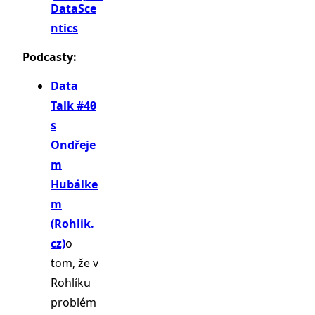
DataSce
ntics
Podcasty:
Data
Talk #40
s
Ondřeje
m
Hubálke
m
(Rohlik.
cz)
o
tom, že v
Rohlíku
problém