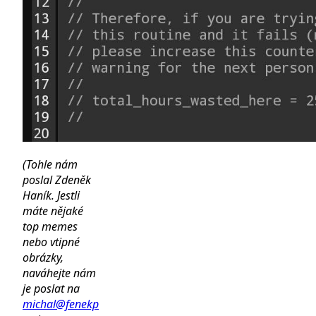
(Tohle nám
poslal Zdeněk
Haník. Jestli
máte nějaké
top memes
nebo vtipné
obrázky,
naváhejte nám
je poslat na
michal@fenekp