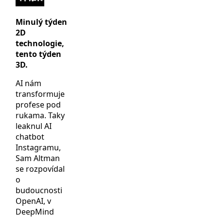
Minulý týden
2D
technologie,
tento týden
3D.
AI nám
transformuje
profese pod
rukama. Taky
leaknul AI
chatbot
Instagramu,
Sam Altman
se rozpovídal
o
budoucnosti
OpenAI, v
DeepMind