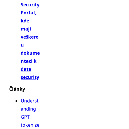
Security
Portal,
kde
mají
veškero
u
dokume
ntaci k
data
security
Články
Underst
anding
GPT
tokenize