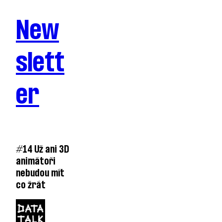
New
slett
er
#14 Už ani 3D
animátoři
nebudou mít
co žrát