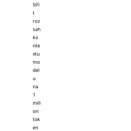
šíři
t
roz
sah
ko
nte
xtu
mo
del
u
na
1
mili
on
tok
en