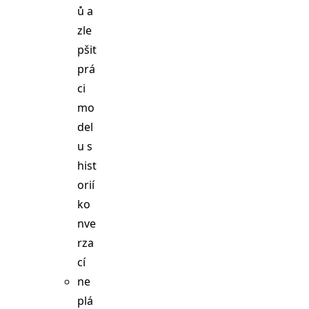
ů a
zle
pšit
prá
ci
mo
del
u s
hist
orií
ko
nve
rza
cí
ne
plá