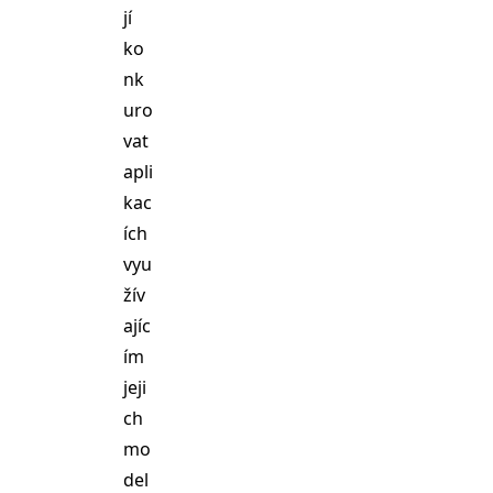
jí
ko
nk
uro
vat
apli
kac
ích
vyu
žív
ajíc
ím
jeji
ch
mo
del