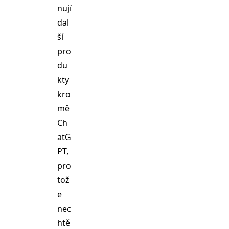
nují
dal
ší
pro
du
kty
kro
mě
Ch
atG
PT,
pro
tož
e
nec
htě