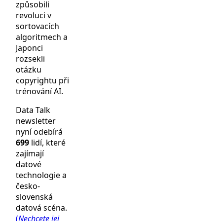
způsobili
revoluci v
sortovacích
algoritmech a
Japonci
rozsekli
otázku
copyrightu při
trénování AI.
Data Talk
newsletter
nyní odebírá
699
lidí, které
zajímají
datové
technologie a
česko-
slovenská
datová scéna.
(
Nechcete jej