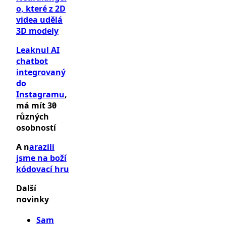
o, které z 2D
videa udělá
3D modely
Leaknul AI
chatbot
integrovaný
do
Instagramu
,
má mít 30
různých
osobností
A n
ara
zili
jsme na boží
kódovací hru
Další
novinky
Sam