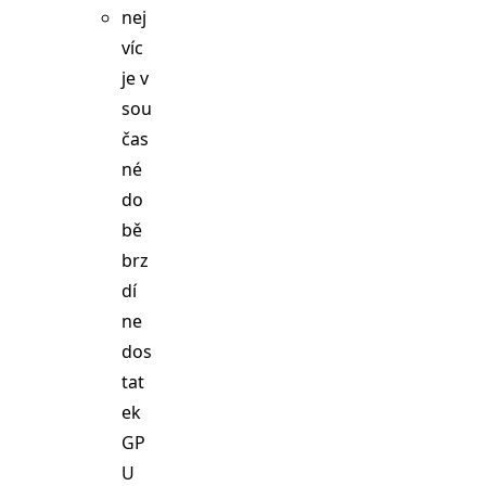
nej
víc
je v
sou
čas
né
do
bě
brz
dí
ne
dos
tat
ek
GP
U