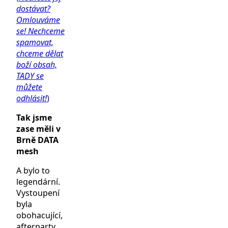
dostávat?
Omlouváme
se! Nechceme
spamovat,
chceme dělat
boží obsah,
TADY se
můžete
odhlásit!
)
Tak jsme
zase měli v
Brně DATA
mesh
A bylo to
legendární.
Vystoupení
byla
obohacující,
afterparty