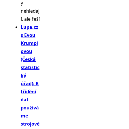
y
nehledaj
í, ale řeší
Lupa.cz
s Evou
Krumpl
ovou
(Česká
statistic
ký
úřad): K
třídění
dat
používá
me
strojové