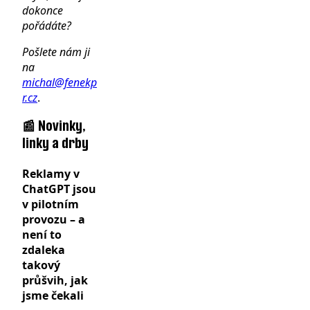
dokonce
pořádáte?
Pošlete nám ji
na
michal@fenekp
r.cz
.
📰 Novinky,
linky a drby
Reklamy v
ChatGPT jsou
v pilotním
provozu – a
není to
zdaleka
takový
průšvih, jak
jsme čekali