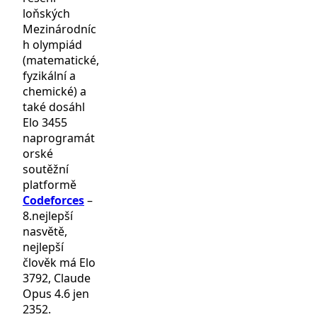
loňských
Mezinárodníc
h olympiád
(matematické,
fyzikální a
chemické) a
také dosáhl
Elo 3455
naprogramát
orské
soutěžní
platformě
Codeforces
–
8.nejlepší
nasvětě,
nejlepší
člověk má Elo
3792, Claude
Opus 4.6 jen
2352.