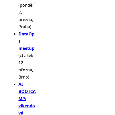
(pondělí
2.
března,
Praha)
DataOp
s
meetup
(čtvrtek
12.
března,
Brno)
AI
BOOTCA
MP:
víkendo
vá