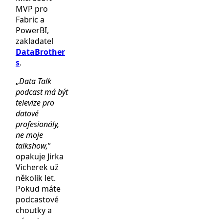
MVP pro
Fabric a
PowerBI,
zakladatel
DataBrother
s
.
„
Data Talk
podcast má být
televize pro
datové
profesionály,
ne moje
talkshow,
”
opakuje Jirka
Vicherek už
několik let.
Pokud máte
podcastové
choutky a