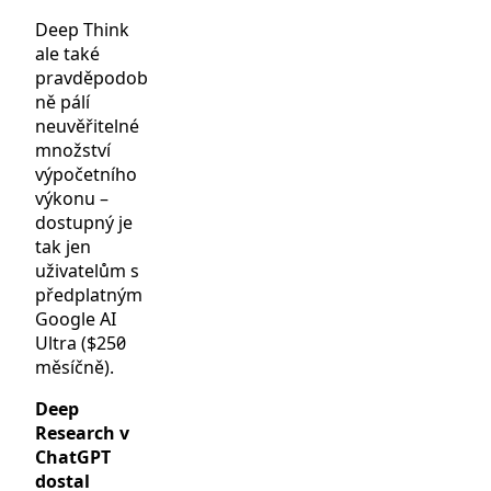
Deep Think
ale také
pravděpodob
ně pálí
neuvěřitelné
množství
výpočetního
výkonu –
dostupný je
tak jen
uživatelům s
předplatným
Google AI
Ultra ($250
měsíčně).
Deep
Research v
ChatGPT
dostal