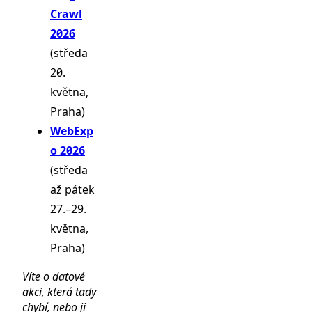
Crawl
2026
(středa
20.
května,
Praha)
WebExp
o 2026
(středa
až pátek
27.–29.
května,
Praha)
Víte o datové
akci, která tady
chybí, nebo ji