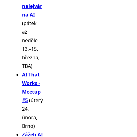
nalejvár
na AI
(pátek
až
neděle
13.–15.
března,
TBA)
AI That
Works -
Meetup
#5
(úterý
24.
února,
Brno)
Zážeh AI