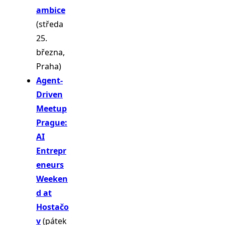
ambice
(středa
25.
března,
Praha)
Agent-
Driven
Meetup
Prague:
AI
Entrepr
eneurs
Weeken
d at
Hostačo
v
(pátek