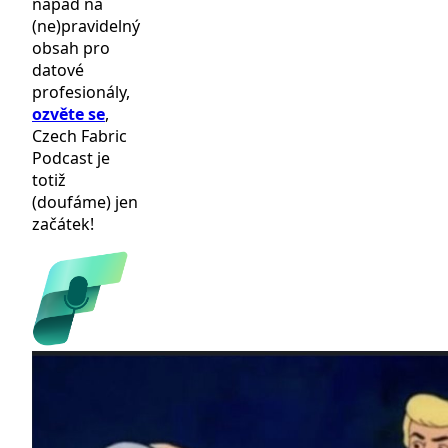
nápad na
(ne)pravidelný
obsah pro
datové
profesionály,
ozvěte se
,
Czech Fabric
Podcast je
totiž
(doufáme) jen
začátek!