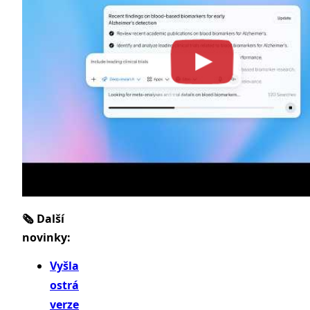
🗞️ Další
novinky:
Vyšla
ostrá
verze