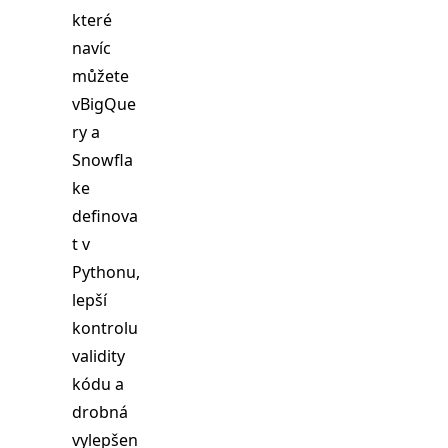
které
navíc
můžete
vBigQue
ry a
Snowfla
ke
definova
t v
Pythonu,
lepší
kontrolu
validity
kódu a
drobná
vylepšen