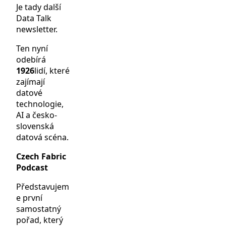
Je tady další
Data Talk
newsletter.
Ten nyní
odebírá
1926
lidí, které
zajímají
datové
technologie,
AI a česko-
slovenská
datová scéna.
Czech Fabric
Podcast
Představujem
e první
samostatný
pořad, který