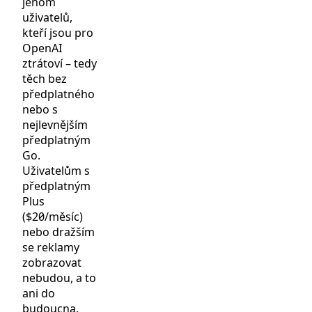
jenom
uživatelů,
kteří jsou pro
OpenAI
ztrátoví – tedy
těch bez
předplatného
nebo s
nejlevnějším
předplatným
Go.
Uživatelům s
předplatným
Plus
($20/měsíc)
nebo dražším
se reklamy
zobrazovat
nebudou, a to
ani do
budoucna.