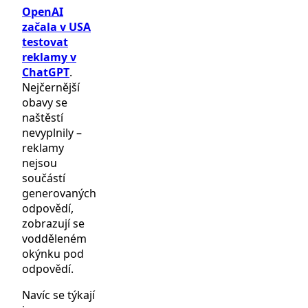
OpenAI
začala v USA
testovat
reklamy v
ChatGPT
.
Nejčernější
obavy se
naštěstí
nevyplnily –
reklamy
nejsou
součástí
generovaných
odpovědí,
zobrazují se
vodděleném
okýnku pod
odpovědí.
Navíc se týkají