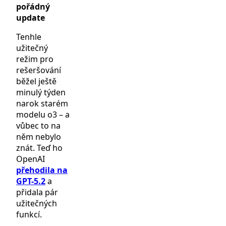
pořádný
update
Tenhle
užitečný
režim pro
rešeršování
běžel ještě
minulý týden
narok starém
modelu o3 – a
vůbec to na
něm nebylo
znát. Teď ho
OpenAI
přehodila na
GPT-5.2
a
přidala pár
užitečných
funkcí.