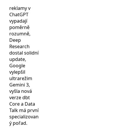
reklamy v
ChatGPT
vypadají
poměrně
rozumně,
Deep
Research
dostal solidní
update,
Google
vylepšil
ultrarežim
Gemini 3,
vyšla nová
verze dbt
Core a Data
Talk má první
specializovan
ý pořad.