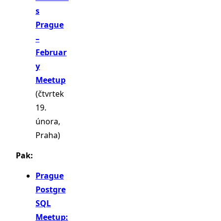
s
Prague
–
Februar
y
Meetup
(čtvrtek
19.
února,
Praha)
Pak:
Prague
Postgre
SQL
Meetup: