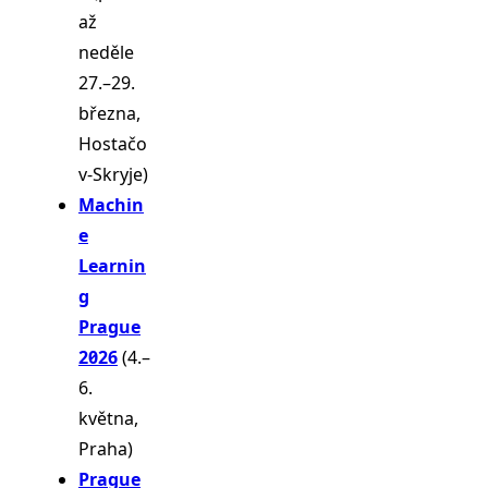
až
neděle
27.–29.
března,
Hostačo
v-Skryje)
Machin
e
Learnin
g
Prague
2026
(4.–
6.
května,
Praha)
Prague