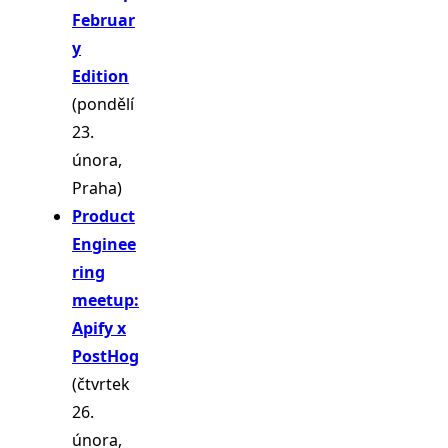
Februar
y
Edition
(pondělí
23.
února,
Praha)
Product
Enginee
ring
meetup:
Apify x
PostHog
(čtvrtek
26.
února,