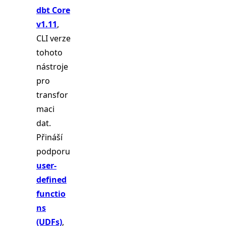
dbt Core
v1.11
,
CLI verze
tohoto
nástroje
pro
transfor
maci
dat.
Přináší
podporu
user-
defined
functio
ns
(UDFs)
,