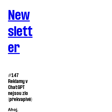
New
slett
er
#147
Reklamy v
ChatGPT
nejsou zlo
(překvapivě)
Ahoj
,