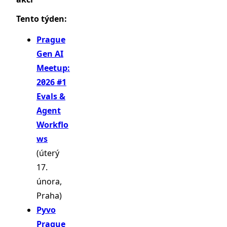
Tento týden:
Prague
Gen AI
Meetup:
2026 #1
Evals &
Agent
Workflo
ws
(úterý
17.
února,
Praha)
Pyvo
Prague