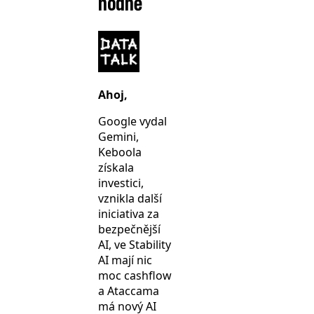
hodně
Ahoj,
Google vydal
Gemini,
Keboola
získala
investici,
vznikla další
iniciativa za
bezpečnější
AI, ve Stability
AI mají nic
moc cashflow
a Ataccama
má nový AI