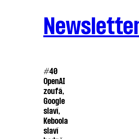
Newslette
#40
OpenAI
zoufá,
Google
slaví,
Keboola
slaví