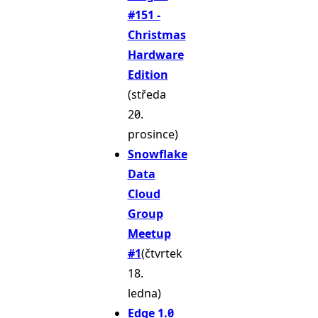
#151 -
Christmas
Hardware
Edition
(středa
20.
prosince)
Snowflake
Data
Cloud
Group
Meetup
#1
(čtvrtek
18.
ledna)
Edge 1.0