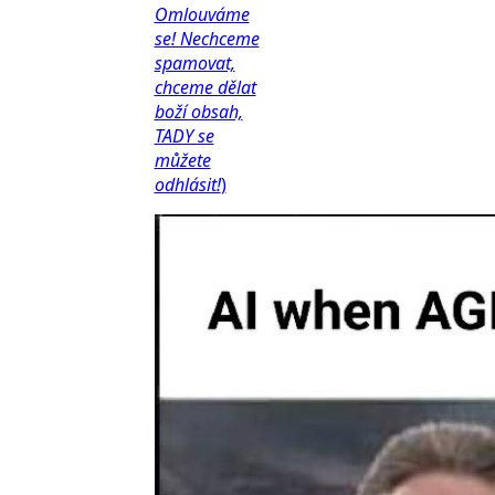
Omlouváme
se! Nechceme
spamovat,
chceme dělat
boží obsah,
TADY se
můžete
odhlásit!
)