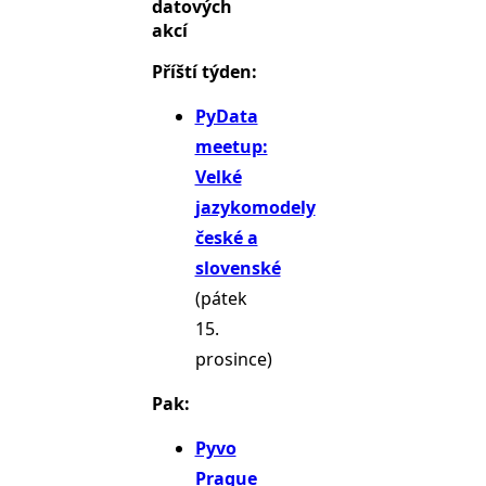
datových
akcí
Příští týden:
PyData
meetup:
Velké
jazykomodely
české a
slovenské
(pátek
15.
prosince)
Pak:
Pyvo
Prague